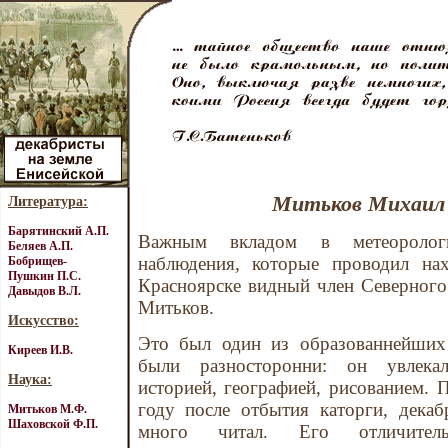
Митьков Михаил
Литература:
Барятинский А.П.
Важным вкладом в метеорологи
Беляев А.П.
наблюдения, которые проводил на
Бобрищев-
Пушкин П.С.
Красноярске видный член Северног
Давыдов В.Л.
Митьков.
Искусство:
Это был один из образованнейших 
Киреев И.В.
были разносторонни: он увлекал
Наука:
историей, географией, рисованием.
году после отбытия каторги, декаб
Митьков М.Ф.
Шаховской Ф.П.
много читал. Его отличител