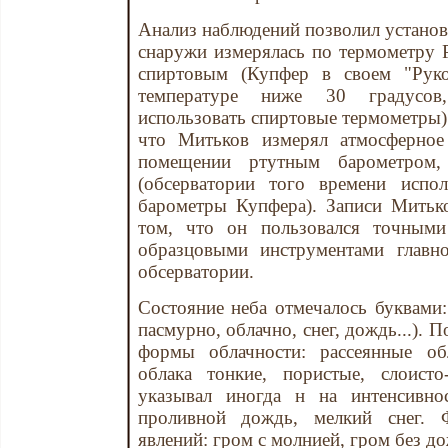
Анализ наблюдений позволил установи
снаружи измерялась по термометру 
спиртовым (Купфер в своем "Руко
температуре ниже 30 градусов,
использовать спиртовые термометры)
что Митьков измерял атмосферное
помещении ртутным барометром,
(обсерватории того времени испо
барометры Купфера). Записи Митько
том, что он пользовался точными
образцовыми инструментами главно
обсерватории.
Состояние неба отмечалось буквами: 
пасмурно, облачно, снег, дождь...). 
формы облачности: рассеянные обл
облака тонкие, пористые, слоист
указывал иногда н на интенсивнос
проливной дождь, мелкий снег. Ф
явлений: гром с молнией, гром без до