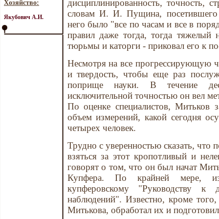
дисциплинированность, точность, с
Хозяйство:
словам И. И. Пущина, посетившего
Якубович А.И.
него было "все по часам и все в поря
правил даже тогда, тогда тяжелый н
тюрьмы и каторги - приковал его к по
Несмотря на все прогрессирующую ча
и твердость, чтобы еще раз послуж
поприще науки. В течение дес
исключительной точностью он вел ме
По оценке специалистов, Митьков з
объем измерений, какой сегодня осу
четырех человек.
Трудно с уверенностью сказать, что 
взяться за этот кропотливый и нел
говорят о том, что он был начат Мит
Купфера. По крайней мере, из
купферовскому "Руководству к д
наблюдений". Известно, кроме того
Митькова, обработал их и подготовил 